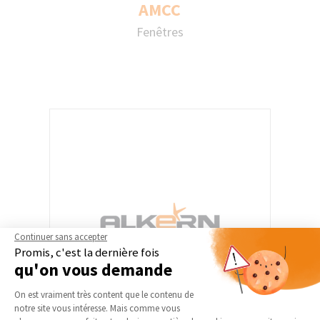
AMCC
AMCC
Fenêtres
Depuis plus de 75 ans AMCC est
l’interlocuteur privilégié des professionnels
de la menuiserie.
Continuer sans accepter
Promis, c'est la dernière fois
qu'on vous demande
Plateforme de Gestion du Consentement 
On est vraiment très content que le contenu de
notre site vous intéresse. Mais comme vous