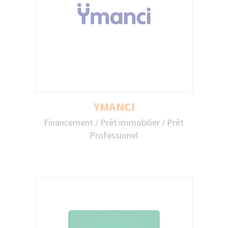
YMANCI
YMANCI
Financement / Prêt immobilier / Prêt
Central Finances, spécialiste du
Professionel
regroupement de crédits