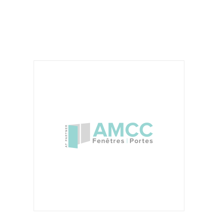
Ithaque accompagne de A à Z les
particuliers dans leur projet de rénovation
énergétique : réaliser les simulations
thermiques du logement pour construire
les meilleurs scénarios de travaux, trouver
les meilleurs artisans pour réaliser le
chantier, identifier et récupérer toutes les
subventions pour financer le projet.