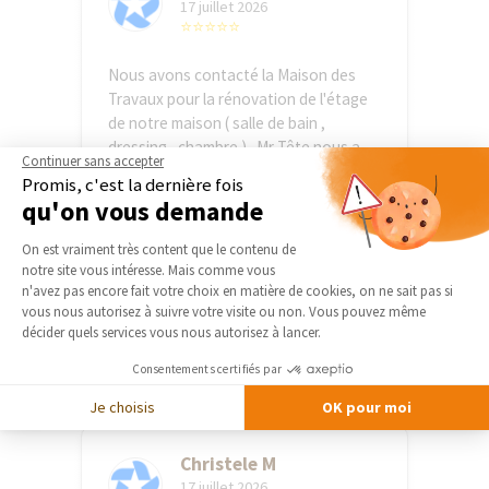
17 juillet 2026
⭐⭐⭐⭐⭐
Nous avons contacté la Maison des
Travaux pour la rénovation de l'étage
de notre maison ( salle de bain ,
dressing , chambre ) . Mr Tête nous a
Continuer sans accepter
mis ...
Promis, c'est la dernière fois
Voir plus
qu'on vous demande
Plateforme de Gestion du Consentement 
On est vraiment très content que le contenu de
anonymous R
notre site vous intéresse. Mais comme vous
17 juillet 2026
Axeptio consent
n'avez pas encore fait votre choix en matière de cookies, on ne sait pas si
⭐⭐⭐⭐⭐
vous nous autorisez à suivre votre visite ou non. Vous pouvez même
décider quels services vous nous autorisez à lancer.
Très satisfait du professionnalisme
Consentements certifiés par
d’Eric Ballereau À l’écoute et réactif
Je choisis
OK pour moi
Christele M
17 juillet 2026