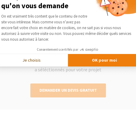
qu'on vous demande
Plateforme de Gestion du Consentement :
On est vraiment très content que le contenu de notre
2
site vous intéresse. Mais comme vous n'avez pas
Axeptio consent
encore fait votre choix en matière de cookies, on ne sait pas si vous nous
autorisez à suivre votre visite ou non. Vous pouvez même décider quels services
vous nous autorisez à lancer.
Obtenez des devis gratuits
Consentements certifiés par
lise
Le courtier vous présente gratuitement et
Séléc
Je choisis
OK pour moi
otre
sans engagement les devis des artisans qu’il
a séléctionnés pour votre projet
DEMANDER UN DEVIS GRATUIT