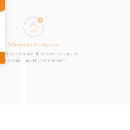
 Personnalisez vos Options
3
Démarrage des travaux
tionnez en toute liberté vos artisans et
les travaux peuvent commencer !