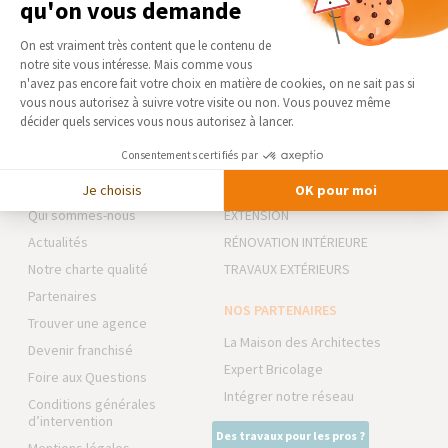
qu'on vous demande
Plateforme de Gestion du Consentement 
On est vraiment très content que le contenu de
notre site vous intéresse. Mais comme vous
DEMANDER UN DEVIS GRATUIT
Axeptio consent
n'avez pas encore fait votre choix en matière de cookies, on ne sait pas si
vous nous autorisez à suivre votre visite ou non. Vous pouvez même
décider quels services vous nous autorisez à lancer.
Consentements certifiés par
AGENCE DE GRENOBLE-
NOS DOMAINES
SUD/CLAIX/SEYSSINS
D’INTERVENTION
Je choisis
OK pour moi
Qui sommes-nous
EXTENSION
Actualités
RÉNOVATION INTÉRIEURE
Notre charte qualité
TRAVAUX EXTÉRIEURS
Partenaires
NOS PARTENAIRES
Trouver une agence
La Maison des Architectes
Devenir franchisé
Expert Bricolage
Foire aux Questions
Intégrer notre réseau
Conditions générales
d’intervention
Des travaux pour les pros ?