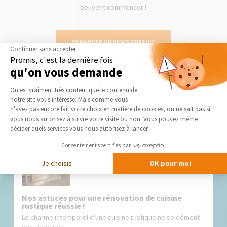
peuvent commencer !
DEMANDER UN DEVIS GRATUIT
Continuer sans accepter
Promis, c'est la dernière fois
qu'on vous demande
Plateforme de Gestion du Consentement 
On est vraiment très content que le contenu de
notre site vous intéresse. Mais comme vous
Nos derniers conseils et actus
Axeptio consent
n'avez pas encore fait votre choix en matière de cookies, on ne sait pas si
vous nous autorisez à suivre votre visite ou non. Vous pouvez même
décider quels services vous nous autorisez à lancer.
Consentements certifiés par
Je choisis
OK pour moi
Nos astuces pour une rénovation de cuisine
rustique réussie !
Le charme intemporel d'une cuisine rustique ne se dément