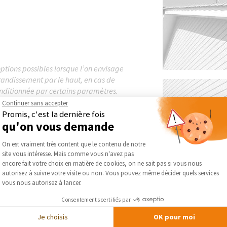
ptions possibles lorsque l’on envisage
randissement par le haut, en cas de
conditionnée par certains paramètres.
 véranda ou...
Continuer sans accepter
Promis, c'est la dernière fois
qu'on vous demande
Plateforme de Gestion du Consentement :
On est vraiment très content que le contenu de notre
site vous intéresse. Mais comme vous n'avez pas
Axeptio consent
encore fait votre choix en matière de cookies, on ne sait pas si vous nous
autorisez à suivre votre visite ou non. Vous pouvez même décider quels services
vous nous autorisez à lancer.
Consentements certifiés par
Je choisis
OK pour moi