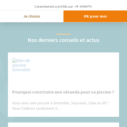
Construction d'une piscine carrelée
Consentements certifiés par
Je choisis
OK pour moi
Nos derniers conseils et actus
Pourquoi construire une véranda pour sa piscine ?
Vous avez une piscine à Grenoble, Seyssins, Claix ou Vif ?
Vous l'utilisez seulement 3...