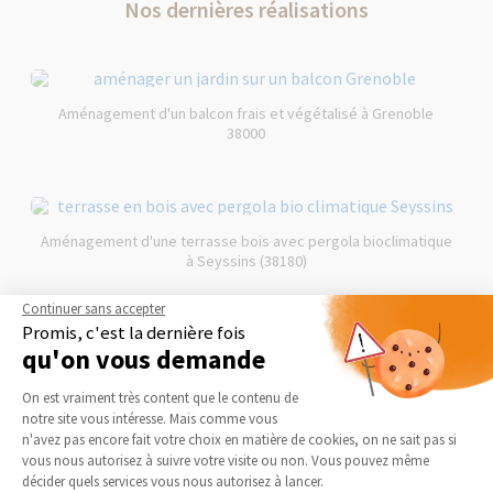
Nos dernières réalisations
Aménagement d'un balcon frais et végétalisé à Grenoble
38000
Aménagement d'une terrasse bois avec pergola bioclimatique
à Seyssins (38180)
Continuer sans accepter
Promis, c'est la dernière fois
qu'on vous demande
Isolation des combles et de la toiture contre la chaleur à
Plateforme de Gestion du Consentement 
Grenoble 38000
On est vraiment très content que le contenu de
notre site vous intéresse. Mais comme vous
Axeptio consent
n'avez pas encore fait votre choix en matière de cookies, on ne sait pas si
vous nous autorisez à suivre votre visite ou non. Vous pouvez même
décider quels services vous nous autorisez à lancer.