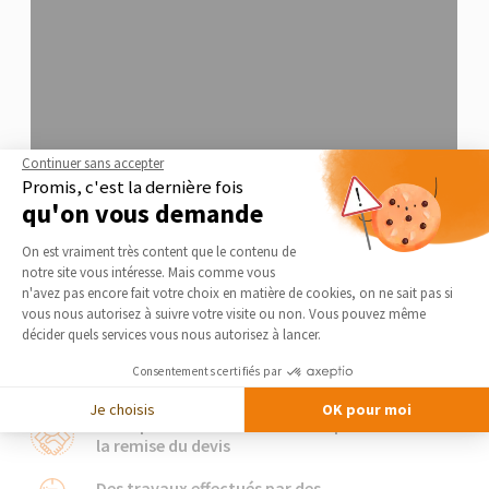
Continuer sans accepter
Promis, c'est la dernière fois
qu'on vous demande
Plateforme de Gestion du Consentement 
On est vraiment très content que le contenu de
notre site vous intéresse. Mais comme vous
Axeptio consent
n'avez pas encore fait votre choix en matière de cookies, on ne sait pas si
vous nous autorisez à suivre votre visite ou non. Vous pouvez même
Notre charte qualité
décider quels services vous nous autorisez à lancer.
Nos artisans s’engagent
Consentements certifiés par
Je choisis
OK pour moi
Le respect des délais annoncés pour
la remise du devis
Des travaux effectués par des