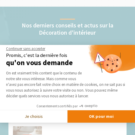
Nos derniers conseils et actus sur la
Décoration d'intérieur
Continuer sans accepter
Promis, c'est la dernière fois
qu'on vous demande
Plateforme de Gestion du Consentement 
On est vraiment très content que le contenu de
notre site vous intéresse. Mais comme vous
Axeptio consent
n'avez pas encore fait votre choix en matière de cookies, on ne sait pas si
Décoration de Noël : créez la magie des fêtes
vous nous autorisez à suivre votre visite ou non. Vous pouvez même
dans votre maison
décider quels services vous nous autorisez à lancer.
Les premières lumières de Noël s'allument dans les rues, et
avec elles, cette...
Consentements certifiés par
Je choisis
OK pour moi