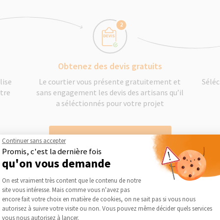
2
Obtenez des devis gratuits
lise
Le courtier vous présente gratuitement et
Séléc
otre
sans engagement les devis des artisans qu’il
a séléctionnés pour votre projet
DEMANDER UN DEVIS GRATUIT
Continuer sans accepter
Promis, c'est la dernière fois
qu'on vous demande
Plateforme de Gestion du Consentement :
On est vraiment très content que le contenu de notre
site vous intéresse. Mais comme vous n'avez pas
Axeptio consent
encore fait votre choix en matière de cookies, on ne sait pas si vous nous
autorisez à suivre votre visite ou non. Vous pouvez même décider quels services
vous nous autorisez à lancer.