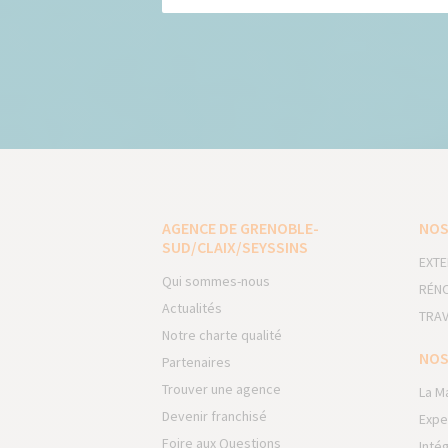
AGENCE DE GRENOBLE-
NOS
SUD/CLAIX/SEYSSINS
EXTE
Qui sommes-nous
RÉNO
Actualités
TRAV
Notre charte qualité
NOS
Partenaires
Trouver une agence
La M
Devenir franchisé
Expe
Foire aux Questions
Inté