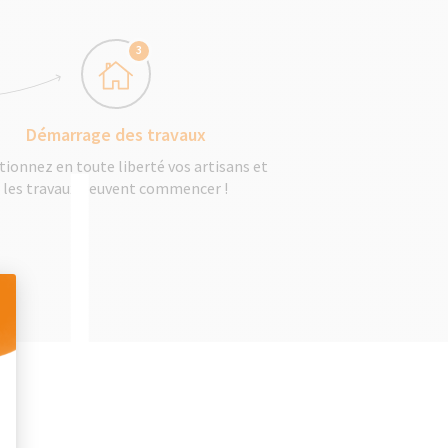
3
Démarrage des travaux
tionnez en toute liberté vos artisans et
les travaux peuvent commencer !
 Personnalisez vos Options