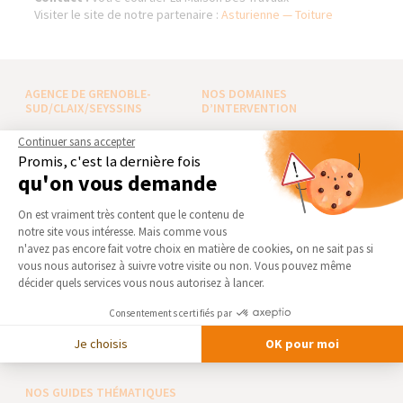
Visiter le site de notre partenaire :
Asturienne — Toiture
AGENCE DE GRENOBLE-
NOS DOMAINES
SUD/CLAIX/SEYSSINS
D’INTERVENTION
Qui sommes-nous
EXTENSION
Continuer sans accepter
Promis, c'est la dernière fois
Actualités
RÉNOVATION INTÉRIEURE
qu'on vous demande
Notre charte qualité
TRAVAUX EXTÉRIEURS
Plateforme de Gestion du Consentement 
Partenaires
On est vraiment très content que le contenu de
NOS PARTENAIRES
notre site vous intéresse. Mais comme vous
Trouver une agence
Axeptio consent
n'avez pas encore fait votre choix en matière de cookies, on ne sait pas si
La Maison des Architectes
Devenir franchisé
vous nous autorisez à suivre votre visite ou non. Vous pouvez même
Expert Bricolage
Foire aux Questions
décider quels services vous nous autorisez à lancer.
Intégrer notre réseau
Conditions générales
Consentements certifiés par
d’intervention
Des travaux pour les pros ?
Je choisis
OK pour moi
Mentions légales
NOS GUIDES THÉMATIQUES