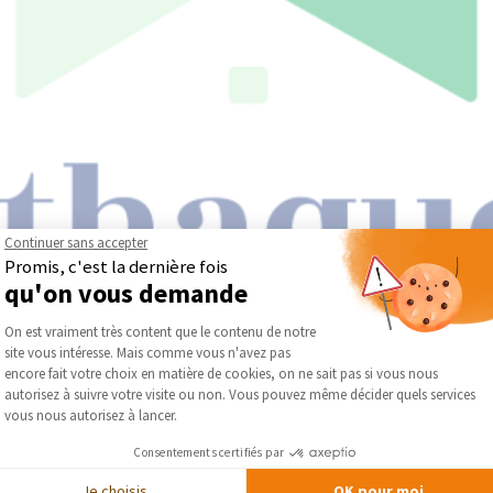
Continuer sans accepter
Promis, c'est la dernière fois
qu'on vous demande
es RGE spécialisé dans l'audit énergétique et l'Accompagnement 
Plateforme de Gestion du Consentement :
On est vraiment très content que le contenu de notre
nova créé il y a plus de 10 ans et auteur de 2 ouvrages de référence
site vous intéresse. Mais comme vous n'avez pas
s particuliers dans leurs projet de rénovation énergétique depuis l
Axeptio consent
encore fait votre choix en matière de cookies, on ne sait pas si vous nous
accompagne aussi les particuliers dans la récuperation des subve
autorisez à suivre votre visite ou non. Vous pouvez même décider quels services
vous nous autorisez à lancer.
Travaux
Consentements certifiés par
ue —
Je choisis
OK pour moi