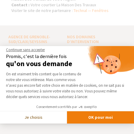
Contact :
Votre courtier La Maison Des Travaux
Visiter le site de notre partenaire :
Technal — Fenêtres
AGENCE DE GRENOBLE-
NOS DOMAINES
SUD/CLAIX/SEYSSINS
D’INTERVENTION
Continuer sans accepter
Qui sommes-nous
EXTENSION
Promis, c'est la dernière fois
Actualités
RÉNOVATION INTÉRIEURE
qu'on vous demande
Notre charte qualité
TRAVAUX EXTÉRIEURS
Plateforme de Gestion du Consentement 
On est vraiment très content que le contenu de
Partenaires
NOS PARTENAIRES
notre site vous intéresse. Mais comme vous
Trouver une agence
Axeptio consent
n'avez pas encore fait votre choix en matière de cookies, on ne sait pas si
La Maison des Architectes
vous nous autorisez à suivre votre visite ou non. Vous pouvez même
Devenir franchisé
décider quels services vous nous autorisez à lancer.
Expert Bricolage
Foire aux Questions
Intégrer notre réseau
Consentements certifiés par
Conditions générales
d’intervention
Je choisis
OK pour moi
Des travaux pour les pros ?
Mentions légales