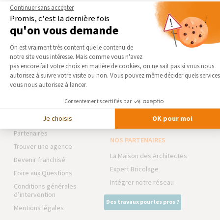
Continuer sans accepter
Promis, c'est la dernière fois
DEMANDER UN DEVIS GRATUIT
qu'on vous demande
Plateforme de Gestion du Consentement 
On est vraiment très content que le contenu de
notre site vous intéresse. Mais comme vous n'avez
Axeptio consent
pas encore fait votre choix en matière de cookies, on ne sait pas si vous nous
AGENCE DE GRENOBLE-
NOS DOMAINES
autorisez à suivre votre visite ou non. Vous pouvez même décider quels services
SUD/CLAIX/SEYSSINS
D’INTERVENTION
vous nous autorisez à lancer.
Qui sommes-nous
EXTENSION
Consentements certifiés par
Actualités
RÉNOVATION INTÉRIEURE
Je choisis
OK pour moi
Notre charte qualité
TRAVAUX EXTÉRIEURS
Partenaires
NOS PARTENAIRES
Trouver une agence
La Maison des Architectes
Devenir franchisé
Expert Bricolage
Foire aux Questions
Intégrer notre réseau
Conditions générales
d’intervention
Des travaux pour les pros ?
Mentions légales