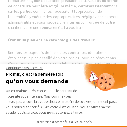
l'appartement, une déclaration préalable de travaux ou un permis
de construire peut être exigé. De même, certaines interventions
sur les parties communes nécessitent l'approbation de
l'assemblée générale des copropriétaires. Négligez ces aspects
administratifs et vous risquez une interruption forcée de votre
chantier, voire une remise en état à vos frais.
Établir un plan et une chronologie des travaux
Une fois les objectifs définis et les contraintes identifiées,
établissez un plan détaillé de votre projet. Pour les rénovations
d'envergure, le recours à un architecte d'intérieur peut s'avérer
Continuer sans accepter
judicieux. Ce professionnel saura optimiser l'espace disponible
Promis, c'est la dernière fois
et proposer des solutions adaptées à vos besoins spécifiques.
qu'on vous demande
Élaborez ensuite un calendrier réaliste des travaux en tenant
Plateforme de Gestion du Consentement 
On est vraiment très content que le contenu de
compte de leur ordre logique. La démolition précède
notre site vous intéresse. Mais comme vous
généralement les travaux de gros œuvre, suivis par l'électricité
Axeptio consent
n'avez pas encore fait votre choix en matière de cookies, on ne sait pas si
et la plomberie, puis les revêtements muraux et de sol, pour finir
vous nous autorisez à suivre votre visite ou non. Vous pouvez même
par les finitions. Ce séquençage permet d'éviter les reprises
décider quels services vous nous autorisez à lancer.
couteuses et les dégradations prématurées.
Consentements certifiés par
Sélectionner soigneusement les professionnels